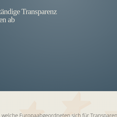
tändige Transparenz
en ab
, welche Europaabgeordneten sich für Transpare