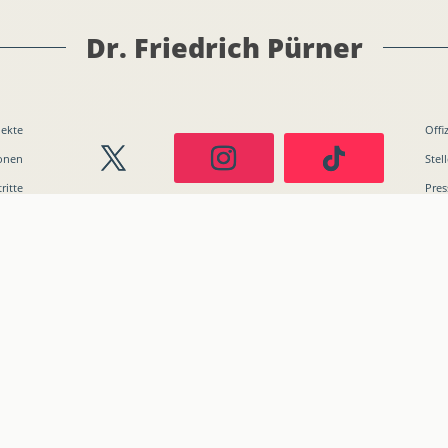
Dr. Friedrich Pürner
jekte
Offi
ionen
Stel
ritte
Pres
-Büro
Anschrift
Kont
Europäisches Parlament
Telef
 Pürner
STEFAN ZWEIG 03K052
E-Mai
Rue Wiertz 60
B-1047 Brüssel
2026