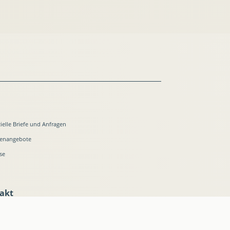
zielle Briefe und Anfragen
lenangebote
se
akt
on:
0032 2 28 45875
l: info@friedrich-puerner.de