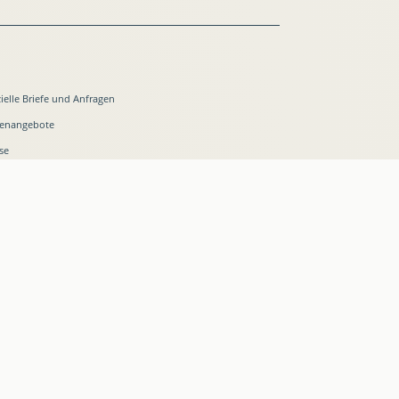
zielle Briefe und Anfragen
lenangebote
se
akt
on:
0032 2 28 45875
l: info@friedrich-puerner.de
Datenschutz
Impressum