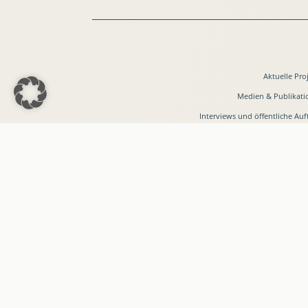
Aktuelle Pro
Medien & Publikat
Interviews und öffentliche Auft
EU-Parlament
Dr. Friedrich
Made with
♡
by
Medienagentur Emektar