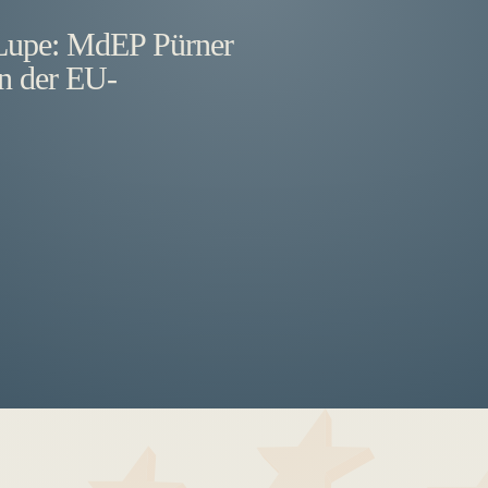
r Lupe: MdEP Pürner
on der EU-