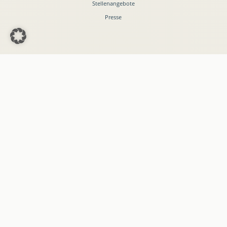
Stellenangebote
Presse
EU-Parlament-Büro
Dr. Friedrich Pürner
Anschrift
Europäisches Parlament
STEFAN ZWEIG 03K052
Rue Wiertz 60
B-1047 Brüssel
Kontakt
Telefon:
0032 2 28 45875
E-Mail: info@friedrich-puerner.de
Made with
♡
by
Medienagentur Emektar