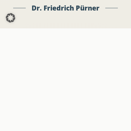
Dr. Friedrich Pürner
Aktuelle Projekte
Medien & Publikationen
Interviews und öffentliche Auftritte
Offizielle Briefe und Anfragen
Stellenangebote
Presse
EU-Parlament-Büro