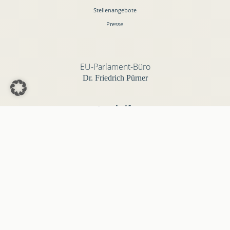
Stellenangebote
Presse
EU-Parlament-Büro
Dr. Friedrich Pürner
Anschrift
Europäisches Parlament
STEFAN ZWEIG 03K052
Rue Wiertz 60
B-1047 Brüssel
Kontakt
Telefon:
0032 2 28 45875
E-Mail: info@friedrich-puerner.de